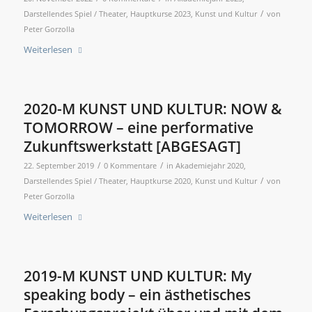
/
Darstellendes Spiel / Theater
,
Hauptkurse 2023
,
Kunst und Kultur
von
Peter Gorzolla
Weiterlesen
2020-M KUNST UND KULTUR: NOW &
TOMORROW – eine performative
Zukunftswerkstatt [ABGESAGT]
/
/
22. September 2019
0 Kommentare
in
Akademiejahr 2020
,
/
Darstellendes Spiel / Theater
,
Hauptkurse 2020
,
Kunst und Kultur
von
Peter Gorzolla
Weiterlesen
2019-M KUNST UND KULTUR: My
speaking body – ein ästhetisches