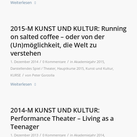
Weiterlesen
2015-M KUNST UND KULTUR: Running
on salted coffee – oder von der
(Un)möglichkeit, die Welt zu
verstehen
/
/
1. Dezember 2014
0 Kommentare
in
Akademiejahr 2015
,
Darstellendes Spiel / Theater
,
Hauptkurse 2015
,
Kunst und Kultur
,
/
KURSE
von
Peter Gorzolla
Weiterlesen
2014-M KUNST UND KULTUR:
Performance Theater – Living as a
Teenager
/
/
1. Dezember 2013
0 Kommentare
in
Akademiejahr 2014
,