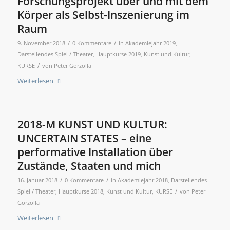
Forschungsprojekt über und mit dem
Körper als Selbst-Inszenierung im
Raum
/
/
9. November 2018
0 Kommentare
in
Akademiejahr 2019
,
Darstellendes Spiel / Theater
,
Hauptkurse 2019
,
Kunst und Kultur
,
/
KURSE
von
Peter Gorzolla
Weiterlesen
2018-M KUNST UND KULTUR:
UNCERTAIN STATES – eine
performative Installation über
Zustände, Staaten und mich
/
/
16. Januar 2018
0 Kommentare
in
Akademiejahr 2018
,
Darstellendes
/
Spiel / Theater
,
Hauptkurse 2018
,
Kunst und Kultur
,
KURSE
von
Peter
Gorzolla
Weiterlesen