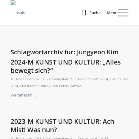
Suche
Menü
Schlagwortarchiv für:
Jungyeon Kim
2024-M KUNST UND KULTUR: „Alles
bewegt sich?“
/
/
10. November 2023
0 Kommentare
in
Akademiejahr 2024
,
Hauptkurse
/
2024
,
Kunst und Kultur
von
Peter Gorzolla
Weiterlesen
2023-M KUNST UND KULTUR: Ach
Mist! Was nun?
/
/
20. November 2022
0 Kommentare
in
Akademiejahr 2023
,