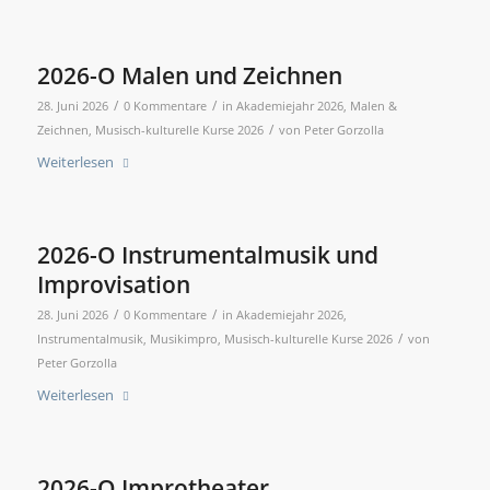
2026-O Malen und Zeichnen
/
/
28. Juni 2026
0 Kommentare
in
Akademiejahr 2026
,
Malen &
/
Zeichnen
,
Musisch-kulturelle Kurse 2026
von
Peter Gorzolla
Weiterlesen
2026-O Instrumentalmusik und
Improvisation
/
/
28. Juni 2026
0 Kommentare
in
Akademiejahr 2026
,
/
Instrumentalmusik
,
Musikimpro
,
Musisch-kulturelle Kurse 2026
von
Peter Gorzolla
Weiterlesen
2026-O Improtheater