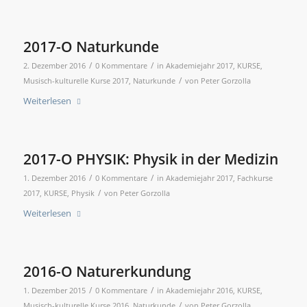
2017-O Naturkunde
/
/
2. Dezember 2016
0 Kommentare
in
Akademiejahr 2017
,
KURSE
,
/
Musisch-kulturelle Kurse 2017
,
Naturkunde
von
Peter Gorzolla
Weiterlesen
2017-O PHYSIK: Physik in der Medizin
/
/
1. Dezember 2016
0 Kommentare
in
Akademiejahr 2017
,
Fachkurse
/
2017
,
KURSE
,
Physik
von
Peter Gorzolla
Weiterlesen
2016-O Naturerkundung
/
/
1. Dezember 2015
0 Kommentare
in
Akademiejahr 2016
,
KURSE
,
/
Musisch-kulturelle Kurse 2016
,
Naturkunde
von
Peter Gorzolla