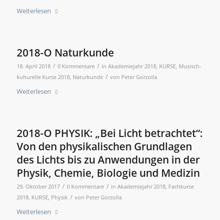
Weiterlesen
2018-O Naturkunde
/
/
18. April 2018
0 Kommentare
in
Akademiejahr 2018
,
KURSE
,
Musisch-
/
kulturelle Kurse 2018
,
Naturkunde
von
Peter Gorzolla
Weiterlesen
2018-O PHYSIK: „Bei Licht betrachtet“:
Von den physikalischen Grundlagen
des Lichts bis zu Anwendungen in der
Physik, Chemie, Biologie und Medizin
/
/
29. Oktober 2017
0 Kommentare
in
Akademiejahr 2018
,
Fachkurse
/
2018
,
KURSE
,
Physik
von
Peter Gorzolla
Weiterlesen