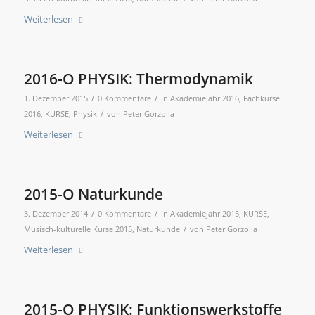
Weiterlesen
2016-O PHYSIK: Thermodynamik
/
/
1. Dezember 2015
0 Kommentare
in
Akademiejahr 2016
,
Fachkurse
/
2016
,
KURSE
,
Physik
von
Peter Gorzolla
Weiterlesen
2015-O Naturkunde
/
/
3. Dezember 2014
0 Kommentare
in
Akademiejahr 2015
,
KURSE
,
/
Musisch-kulturelle Kurse 2015
,
Naturkunde
von
Peter Gorzolla
Weiterlesen
2015-O PHYSIK: Funktionswerkstoffe