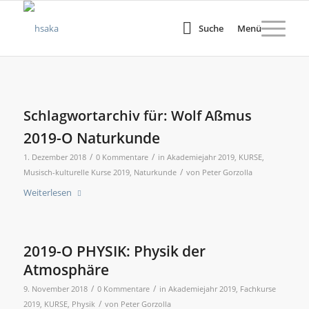
Suche
Menü
Schlagwortarchiv für:
Wolf Aßmus
2019-O Naturkunde
/
/
1. Dezember 2018
0 Kommentare
in
Akademiejahr 2019
,
KURSE
,
/
Musisch-kulturelle Kurse 2019
,
Naturkunde
von
Peter Gorzolla
Weiterlesen
2019-O PHYSIK: Physik der
Atmosphäre
/
/
9. November 2018
0 Kommentare
in
Akademiejahr 2019
,
Fachkurse
/
2019
,
KURSE
,
Physik
von
Peter Gorzolla