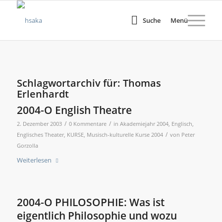
Suche
Menü
Schlagwortarchiv für:
Thomas
Erlenhardt
2004-O English Theatre
/
/
2. Dezember 2003
0 Kommentare
in
Akademiejahr 2004
,
Englisch
,
/
Englisches Theater
,
KURSE
,
Musisch-kulturelle Kurse 2004
von
Peter
Gorzolla
Weiterlesen
2004-O PHILOSOPHIE: Was ist
eigentlich Philosophie und wozu