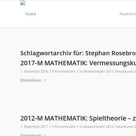
Ausschr
Schlagwortarchiv für:
Stephan Rosebro
2017-M MATHEMATIK: Vermessungsk
/
/
1. Dezember 2016
0 Kommentare
in
Akademiejahr 2017
,
Hauptkurse 
Weiterlesen
2012-M MATHEMATIK: Spieltheorie – z
/
/
1. Dezember 2011
0 Kommentare
in
Akademiejahr 2012
,
Hauptkurse 
Weiterlesen