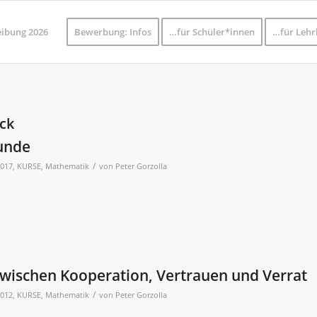
eibung 2026
Bewerbung: Infos
…für Schüler*innen
…für Lehr
ck
unde
/
2017
,
KURSE
,
Mathematik
von
Peter Gorzolla
wischen Kooperation, Vertrauen und Verrat
/
2012
,
KURSE
,
Mathematik
von
Peter Gorzolla