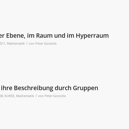
er Ebene, im Raum und im Hyperraum
/
2011
,
Mathematik
von
Peter Gorzolla
ihre Beschreibung durch Gruppen
/
08
,
KURSE
,
Mathematik
von
Peter Gorzolla