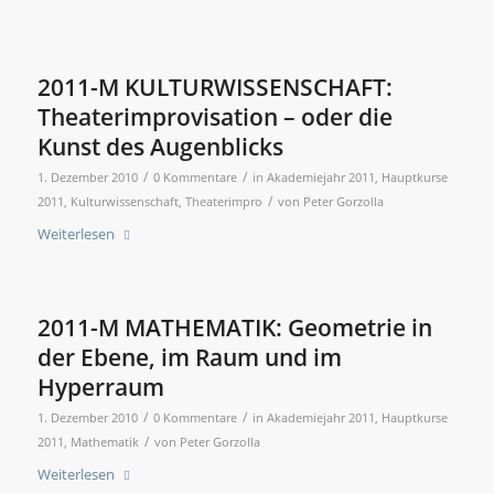
2011-M KULTURWISSENSCHAFT:
Theaterimprovisation – oder die
Kunst des Augenblicks
/
/
1. Dezember 2010
0 Kommentare
in
Akademiejahr 2011
,
Hauptkurse
/
2011
,
Kulturwissenschaft
,
Theaterimpro
von
Peter Gorzolla
Weiterlesen
2011-M MATHEMATIK: Geometrie in
der Ebene, im Raum und im
Hyperraum
/
/
1. Dezember 2010
0 Kommentare
in
Akademiejahr 2011
,
Hauptkurse
/
2011
,
Mathematik
von
Peter Gorzolla
Weiterlesen