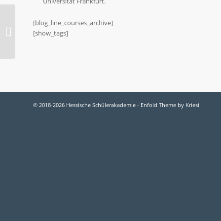
Universität Frankfurt.
2012-M MEDIENKULTUR: Infos auf
[blog_line_courses_archive]
allen Kanälen: virtuell und
[show_tags]
redaktionell
© 2018-2026 Hessische Schülerakademie -
Enfold Theme by Kriesi