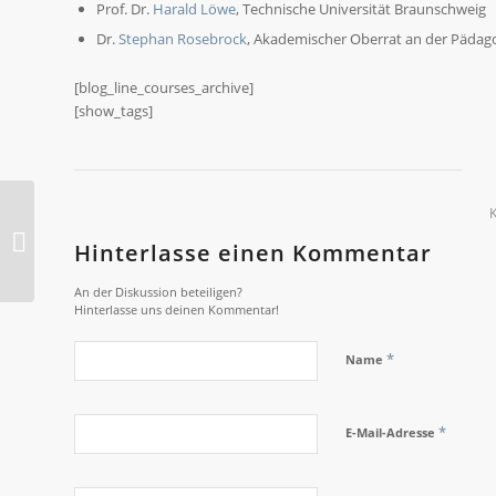
Prof. Dr.
Harald Löwe
, Technische Universität Braunschweig
Dr.
Stephan Rosebrock
, Akademischer Oberrat an der Pädag
[blog_line_courses_archive]
[show_tags]
2017-M PHYSIK: Welt
der Kristalle – schön,
Hinterlasse einen Kommentar
geordnet, faszinierend!
An der Diskussion beteiligen?
Hinterlasse uns deinen Kommentar!
*
Name
*
E-Mail-Adresse