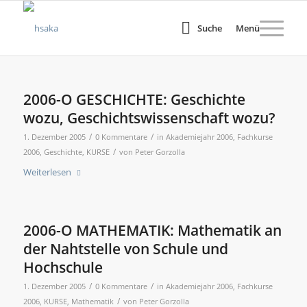
Suche
Menü
2006-O GESCHICHTE: Geschichte
wozu, Geschichtswissenschaft wozu?
/
/
1. Dezember 2005
0 Kommentare
in
Akademiejahr 2006
,
Fachkurse
/
2006
,
Geschichte
,
KURSE
von
Peter Gorzolla
Weiterlesen
2006-O MATHEMATIK: Mathematik an
der Nahtstelle von Schule und
Hochschule
/
/
1. Dezember 2005
0 Kommentare
in
Akademiejahr 2006
,
Fachkurse
/
2006
,
KURSE
,
Mathematik
von
Peter Gorzolla