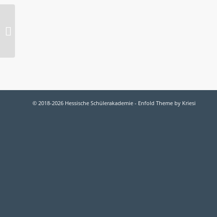
2006-O POLITIK: Was ist Demokratie
und wie funktioniert sie?
© 2018-2026 Hessische Schülerakademie -
Enfold Theme by Kriesi