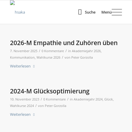
Suche
Menü
2026-M Empathie und Zuhören üben
/
/
7. November 2025
0 Kommentare
in
Akademiejahr 2026
,
/
Kommunikation
,
Wahlkurse 2026
von
Peter Gorzolla
Weiterlesen
2024-M Glücksoptimierung
/
/
10. November 2023
0 Kommentare
in
Akademiejahr 2024
,
Glück
,
/
Wahlkurse 2024
von
Peter Gorzolla
Weiterlesen