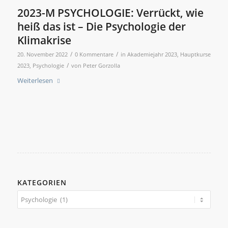
2023-M PSYCHOLOGIE: Verrückt, wie
heiß das ist – Die Psychologie der
Klimakrise
/
/
20. November 2022
0 Kommentare
in
Akademiejahr 2023
,
Hauptkurse
/
2023
,
Psychologie
von
Peter Gorzolla
Weiterlesen
KATEGORIEN
Kategorien