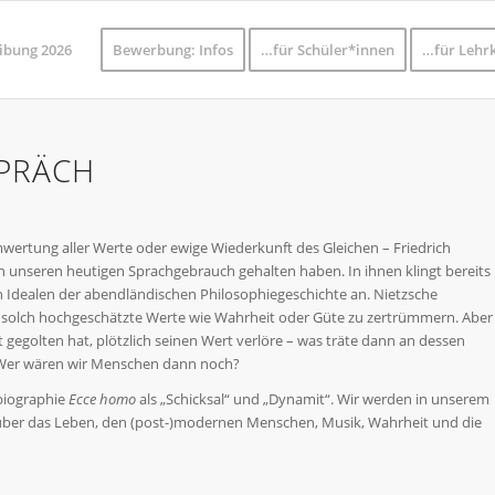
ibung 2026
Bewerbung: Infos
…für Schüler*innen
…für Lehrk
SPRÄCH
mwertung aller Werte oder ewige Wiederkunft des Gleichen – Friedrich
 in unseren heutigen Sprachgebrauch gehalten haben. In ihnen klingt bereits
hen Idealen der abendländischen Philosophiegeschichte an. Nietzsche
 solch hochgeschätzte Werte wie Wahrheit oder Güte zu zertrümmern. Aber
 gegolten hat, plötzlich seinen Wert verlöre – was träte dann an dessen
 Wer wären wir Menschen dann noch?
obiographie
Ecce homo
als „Schicksal“ und „Dynamit“. Wir werden in unserem
ber das Leben, den (post-)modernen Menschen, Musik, Wahrheit und die