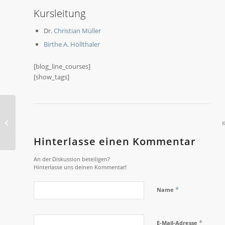
Kursleitung
Dr.
Christian Müller
Birthe A. Höllthaler
[blog_line_courses]
[show_tags]
2021-O PHYSIK:
Extreme Phänomene in
der Physik
Hinterlasse einen Kommentar
An der Diskussion beteiligen?
Hinterlasse uns deinen Kommentar!
*
Name
*
E-Mail-Adresse