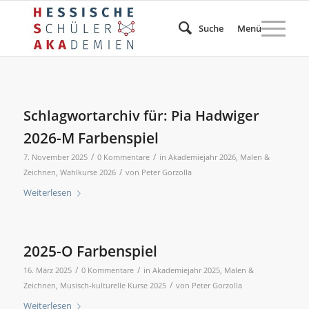
Suche
Menü
Schlagwortarchiv für:
Pia Hadwiger
2026-M Farbenspiel
/
/
7. November 2025
0 Kommentare
in
Akademiejahr 2026
,
Malen &
/
Zeichnen
,
Wahlkurse 2026
von
Peter Gorzolla
Weiterlesen
2025-O Farbenspiel
/
/
16. März 2025
0 Kommentare
in
Akademiejahr 2025
,
Malen &
/
Zeichnen
,
Musisch-kulturelle Kurse 2025
von
Peter Gorzolla
Weiterlesen