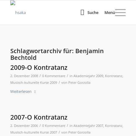
Suche
Menü
Schlagwortarchiv für:
Benjamin
Bechtold
2009-O Kontratanz
/
/
2. Dezember 2008
0 Kommentare
in
Akademiejahr 2009
,
Kontratanz
,
/
Musisch-kulturelle Kurse 2009
von
Peter Gorzolla
Weiterlesen
2007-O Kontratanz
/
/
2. Dezember 2006
0 Kommentare
in
Akademiejahr 2007
,
Kontratanz
,
/
Musisch-kulturelle Kurse 2007
von
Peter Gorzolla