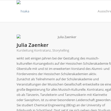
Ausschr
Julia Zaenker
Kursleitung Kontratanz, Storytelling
wirkt seit einigen Jahren bei der Gestaltung des musisch-
kulturellen Kursangebots auf der Hessischen Schülerakademie f
Oberstufe mit und ist im erweiterten Vorstand des Alumni- und
Fördervereins der Hessischen Schülerakademien aktiv.
Zunächst als Teilnehmerin auf der Schülerakademie und
Veranstaltungen der Musischen Gesellschaft entwickelte sie eine
große Begeisterung für alles Musisch-Kulturelle. Kontratanz, egal
ob als Tänzerin, Tanzleiterin und Tanzmusikerin mit Klarinette
oder Saxophon, ist zu einer besonderen Leidenschaft geworden
Sie studiert Chemical Engineering (BEng) an der University of
Edinburgh in Schottland. Dort setzt sie sich neben dem Studium