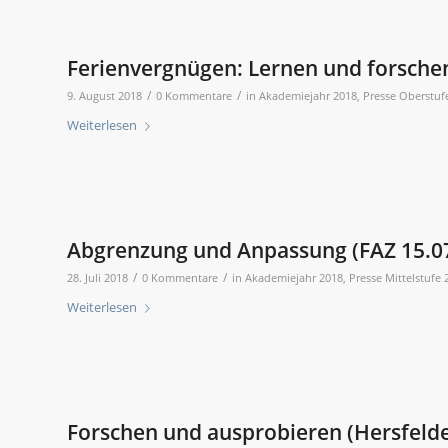
Ferienvergnügen: Lernen und forschen
/
/
9. August 2018
0 Kommentare
in
Akademiejahr 2018
,
Presse Oberstuf
Weiterlesen
Abgrenzung und Anpassung (FAZ 15.0
/
/
28. Juli 2018
0 Kommentare
in
Akademiejahr 2018
,
Presse Mittelstufe 
Weiterlesen
Forschen und ausprobieren (Hersfelde