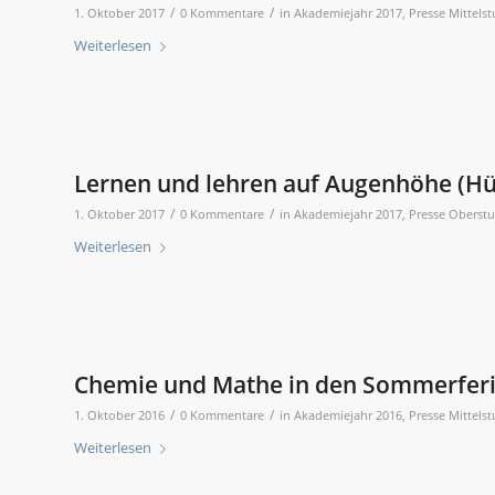
/
/
1. Oktober 2017
0 Kommentare
in
Akademiejahr 2017
,
Presse Mittelst
Weiterlesen
Lernen und lehren auf Augenhöhe (Hü
/
/
1. Oktober 2017
0 Kommentare
in
Akademiejahr 2017
,
Presse Oberstu
Weiterlesen
Chemie und Mathe in den Sommerferie
/
/
1. Oktober 2016
0 Kommentare
in
Akademiejahr 2016
,
Presse Mittelst
Weiterlesen