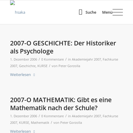
Suche
Menü
2007-O GESCHICHTE: Der Historiker
als Psychologe
/
/
1. Dezember 2006
0 Kommentare
in
Akademiejahr 2007
,
Fachkurse
/
2007
,
Geschichte
,
KURSE
von
Peter Gorzolla
Weiterlesen
2007-O MATHEMATIK: Gibt es eine
Mathematik nach der Schule?
/
/
1. Dezember 2006
0 Kommentare
in
Akademiejahr 2007
,
Fachkurse
/
2007
,
KURSE
,
Mathematik
von
Peter Gorzolla
Weiterlesen