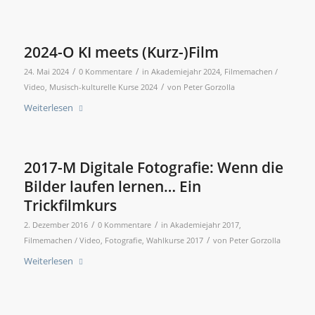
2024-O KI meets (Kurz-)Film
/
/
24. Mai 2024
0 Kommentare
in
Akademiejahr 2024
,
Filmemachen /
/
Video
,
Musisch-kulturelle Kurse 2024
von
Peter Gorzolla
Weiterlesen
2017-M Digitale Fotografie: Wenn die
Bilder laufen lernen… Ein
Trickfilmkurs
/
/
2. Dezember 2016
0 Kommentare
in
Akademiejahr 2017
,
/
Filmemachen / Video
,
Fotografie
,
Wahlkurse 2017
von
Peter Gorzolla
Weiterlesen