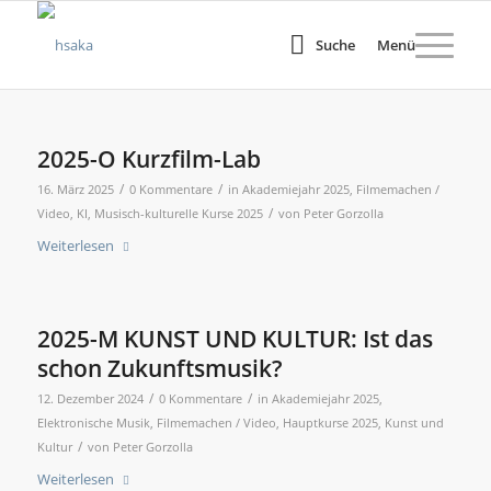
Suche
Menü
2025-O Kurzfilm-Lab
/
/
16. März 2025
0 Kommentare
in
Akademiejahr 2025
,
Filmemachen /
/
Video
,
KI
,
Musisch-kulturelle Kurse 2025
von
Peter Gorzolla
Weiterlesen
2025-M KUNST UND KULTUR: Ist das
schon Zukunftsmusik?
/
/
12. Dezember 2024
0 Kommentare
in
Akademiejahr 2025
,
Elektronische Musik
,
Filmemachen / Video
,
Hauptkurse 2025
,
Kunst und
/
Kultur
von
Peter Gorzolla
Weiterlesen