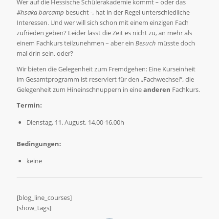
Wer auf die Hessische Schülerakademie kommt – oder das
#hsaka barcamp
besucht -, hat in der Regel unterschiedliche
Interessen. Und wer will sich schon mit einem einzigen Fach
zufrieden geben? Leider lässt die Zeit es nicht zu, an mehr als
einem Fachkurs teilzunehmen – aber ein
Besuch
müsste doch
mal drin sein, oder?
Wir bieten die Gelegenheit zum Fremdgehen: Eine Kurseinheit
im Gesamtprogramm ist reserviert für den „Fachwechsel“, die
Gelegenheit zum Hineinschnuppern in eine
anderen
Fachkurs.
Termin:
Dienstag, 11. August, 14.00-16.00h
Bedingungen:
keine
[blog_line_courses]
[show_tags]