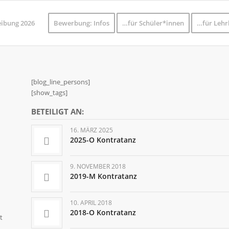
eibung 2026
Bewerbung: Infos
…für Schüler*innen
…für Lehr
[blog_line_persons]
[show_tags]
BETEILIGT AN:
16. MÄRZ 2025
2025-O Kontratanz
9. NOVEMBER 2018
2019-M Kontratanz
10. APRIL 2018
2018-O Kontratanz
t