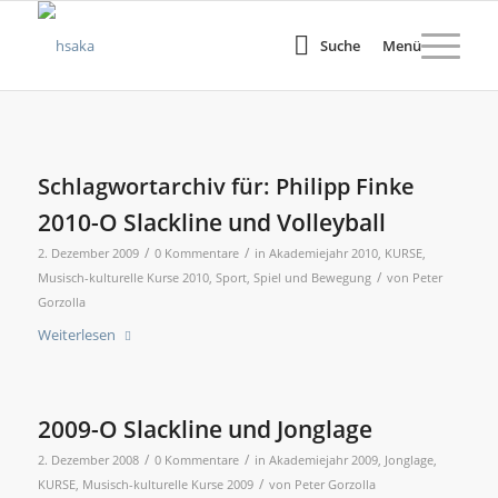
Suche
Menü
Schlagwortarchiv für:
Philipp Finke
2010-O Slackline und Volleyball
/
/
2. Dezember 2009
0 Kommentare
in
Akademiejahr 2010
,
KURSE
,
/
Musisch-kulturelle Kurse 2010
,
Sport, Spiel und Bewegung
von
Peter
Gorzolla
Weiterlesen
2009-O Slackline und Jonglage
/
/
2. Dezember 2008
0 Kommentare
in
Akademiejahr 2009
,
Jonglage
,
/
KURSE
,
Musisch-kulturelle Kurse 2009
von
Peter Gorzolla