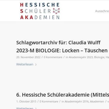
Ausschre
Schlagwortarchiv für:
Claudia Wulff
2023-M BIOLOGIE: Locken – Täuschen 
/
/
20. November 2022
0 Kommentare
in
Akademiejahr 2023
,
Biologie
,
Ha
Weiterlesen
6. Hessische Schülerakademie (Mittels
/
/
/
1. Oktober 2015
0 Kommentare
in
Akademiejahr 2016
,
Akademien
Weiterlesen