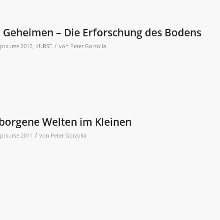
 Geheimen – Die Erforschung des Bodens
/
ptkurse 2012
,
KURSE
von
Peter Gorzolla
borgene Welten im Kleinen
/
ptkurse 2011
von
Peter Gorzolla