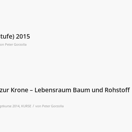
tufe) 2015
von
Peter Gorzolla
 zur Krone – Lebensraum Baum und Rohstoff
/
ptkurse 2014
,
KURSE
von
Peter Gorzolla