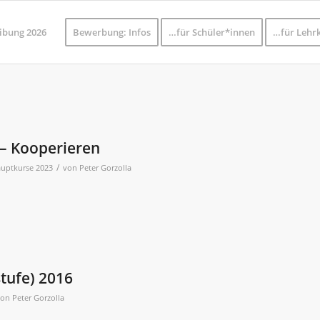
ibung 2026
Bewerbung: Infos
…für Schüler*innen
…für Lehrk
– Kooperieren
/
uptkurse 2023
von
Peter Gorzolla
tufe) 2016
von
Peter Gorzolla