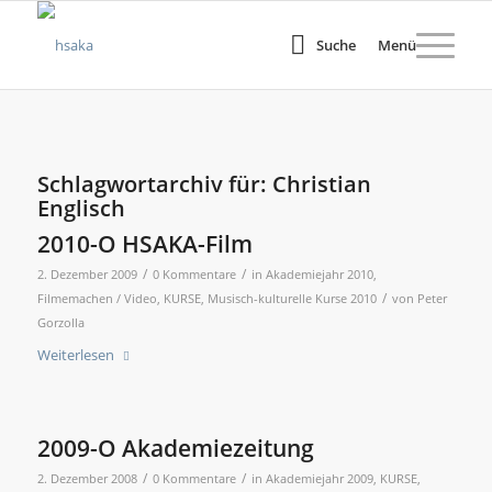
Suche
Menü
Schlagwortarchiv für:
Christian
Englisch
2010-O HSAKA-Film
/
/
2. Dezember 2009
0 Kommentare
in
Akademiejahr 2010
,
/
Filmemachen / Video
,
KURSE
,
Musisch-kulturelle Kurse 2010
von
Peter
Gorzolla
Weiterlesen
2009-O Akademiezeitung
/
/
2. Dezember 2008
0 Kommentare
in
Akademiejahr 2009
,
KURSE
,