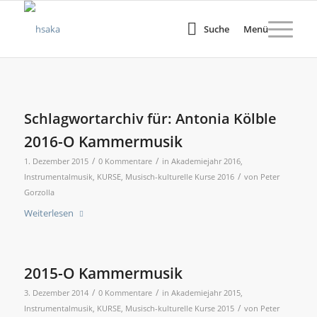
Suche
Menü
Schlagwortarchiv für:
Antonia Kölble
2016-O Kammermusik
/
/
1. Dezember 2015
0 Kommentare
in
Akademiejahr 2016
,
/
Instrumentalmusik
,
KURSE
,
Musisch-kulturelle Kurse 2016
von
Peter
Gorzolla
Weiterlesen
2015-O Kammermusik
/
/
3. Dezember 2014
0 Kommentare
in
Akademiejahr 2015
,
/
Instrumentalmusik
,
KURSE
,
Musisch-kulturelle Kurse 2015
von
Peter