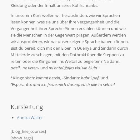
Kleidung oder der Inhalt unseres Kühlschranks.
In unserem Kurs wollen wir herausfinden, wie wir Sprachen
lesen können, was sie uns über ihre Vergangenheit und die
Vergangenheit ihrer Sprecher*innen erzählen können und wie
sie die Menschen in der Gegenwart prägen. Außerdem werden
wir ausprobieren, wie wir unsere eigene Sprache bauen können.
Bist du bereit, dich mit den Elben in Quenya und Sindarin durch
Mittelerde zu schlagen, mit den Dothraki über die Steppen zu
reiten oder die Klingonen ins Weltall zu begleiten? Na dann,
pe’el
*,
no veren
॰ und
mi antaŭĝojas vidi vin ĉiujn
⁺!
*Klingonisch:
kommt herein
, ॰Sindarin:
habt Spaß
und
⁺Esperanto:
und ich freue mich darauf, euch alle zu sehen!
Kursleitung
Annika Walter
[blog_line_courses]
[show_tags]