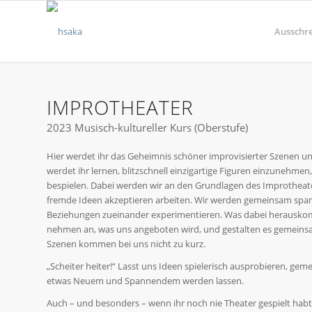
Ausschr
IMPROTHEATER
2023 Musisch-kultureller Kurs (Oberstufe)
Hier werdet ihr das Geheimnis schöner improvisierter Szenen u
werdet ihr lernen, blitzschnell einzigartige Figuren einzuneh
bespielen. Dabei werden wir an den Grundlagen des Improtheaters 
fremde Ideen akzeptieren arbeiten. Wir werden gemeinsam spa
Beziehungen zueinander experimentieren. Was dabei herauskommt
nehmen an, was uns angeboten wird, und gestalten es gemeinsam 
Szenen kommen bei uns nicht zu kurz.
„Scheiter heiter!“ Lasst uns Ideen spielerisch ausprobieren, ge
etwas Neuem und Spannendem werden lassen.
Auch – und besonders – wenn ihr noch nie Theater gespielt habt, 