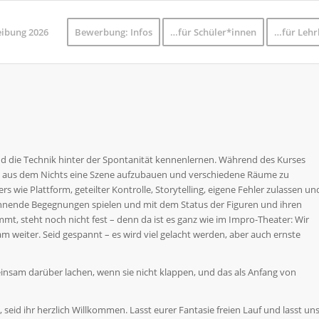
eibung 2026
Bewerbung: Infos
…für Schüler*innen
…für Lehr
nd die Technik hinter der Spontanität kennenlernen. Während des Kurses
men, aus dem Nichts eine Szene aufzubauen und verschiedene Räume zu
wie Plattform, geteilter Kontrolle, Storytelling, eigene Fehler zulassen un
nnende Begegnungen spielen und mit dem Status der Figuren und ihren
, steht noch nicht fest – denn da ist es ganz wie im Impro-Theater: Wir
weiter. Seid gespannt – es wird viel gelacht werden, aber auch ernste
meinsam darüber lachen, wenn sie nicht klappen, und das als Anfang von
seid ihr herzlich Willkommen. Lasst eurer Fantasie freien Lauf und lasst un