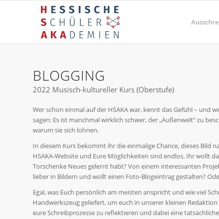
Ausschre
BLOGGING
2022 Musisch-kultureller Kurs (Oberstufe)
Wer schon einmal auf der HSAKA war, kennt das Gefühl – und wer
sagen: Es ist manchmal wirklich schwer, der „Außenwelt“ zu besch
warum sie sich lohnen.
In diesem Kurs bekommt ihr die einmalige Chance, dieses Bild na
HSAKA-Website und Eure Möglichkeiten sind endlos. Ihr wollt da
Torschenke Neues gelernt habt? Von einem interessanten Projek
lieber in Bildern und wollt einen Foto-Blogeintrag gestalten? O
Egal, was Euch persönlich am meisten anspricht und wie viel Sc
Handwerkszeug geliefert, um euch in unserer kleinen Redaktio
eure Schreibprozesse zu reflektieren und dabei eine tatsächlich