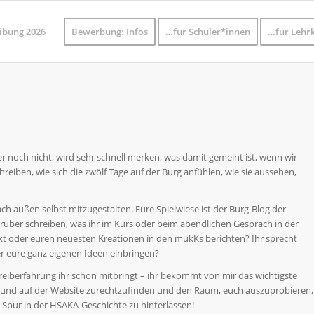
ibung 2026
Bewerbung: Infos
…für Schüler*innen
…für Lehrk
 noch nicht, wird sehr schnell merken, was damit gemeint ist, wenn wir
reiben, wie sich die zwölf Tage auf der Burg anfühlen, wie sie aussehen,
ch außen selbst mitzugestalten. Eure Spielwiese ist der Burg-Blog der
rüber schreiben, was ihr im Kurs oder beim abendlichen Gespräch in der
t oder euren neuesten Kreationen in den mukKs berichten? Ihr sprecht
der eure ganz eigenen Ideen einbringen?
hreiberfahrung ihr schon mitbringt – ihr bekommt von mir das wichtigste
n und auf der Website zurechtzufinden und den Raum, euch auszuprobieren,
e Spur in der HSAKA-Geschichte zu hinterlassen!