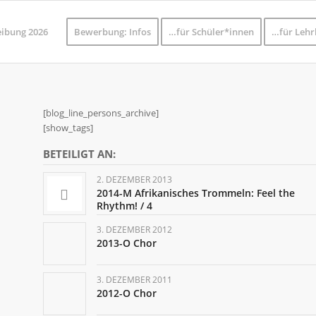
eibung 2026
Bewerbung: Infos
…für Schüler*innen
…für Lehr
[blog_line_persons_archive]
[show_tags]
BETEILIGT AN:
2. DEZEMBER 2013
2014-M Afrikanisches Trommeln: Feel the
Rhythm! / 4
3. DEZEMBER 2012
2013-O Chor
3. DEZEMBER 2011
2012-O Chor