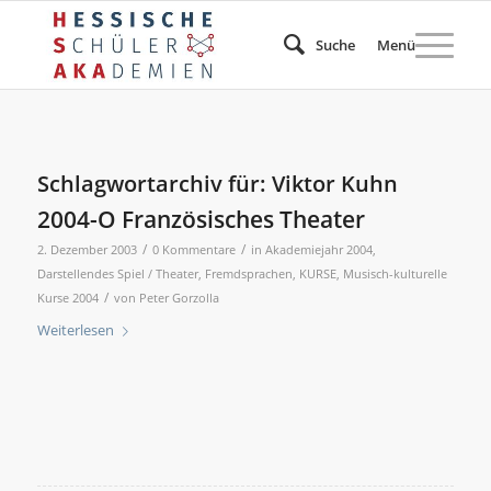
Suche
Menü
Schlagwortarchiv für:
Viktor Kuhn
2004-O Französisches Theater
/
/
2. Dezember 2003
0 Kommentare
in
Akademiejahr 2004
,
Darstellendes Spiel / Theater
,
Fremdsprachen
,
KURSE
,
Musisch-kulturelle
/
Kurse 2004
von
Peter Gorzolla
Weiterlesen