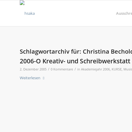
Ausschr
Schlagwortarchiv für:
Christina Bechol
2006-O Kreativ- und Schreibwerkstatt
/
/
2. Dezember 2005
0 Kommentare
in
Akademiejahr 2006
,
KURSE
,
Musis
Weiterlesen