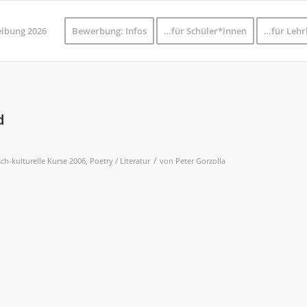
eibung 2026
Bewerbung: Infos
…für Schüler*innen
…für Lehr
d
/
ch-kulturelle Kurse 2006
,
Poetry / Literatur
von
Peter Gorzolla