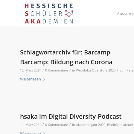
Ausschre
Schlagwortarchiv für:
Barcamp
Barcamp: Bildung nach Corona
/
/
/
12. März 2021
0 Kommentare
in
Webdoku Oberstufe 2020
von
Pete
Weiterlesen
hsaka im Digital Diversity-Podcast
/
/
11. März 2021
0 Kommentare
in
Akademiejahr 2020
,
Eindrücke aktuell
Weiterlesen