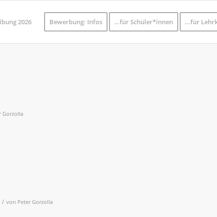
ibung 2026
Bewerbung: Infos
…für Schüler*innen
…für Lehrk
r Gorzolla
/
von
Peter Gorzolla