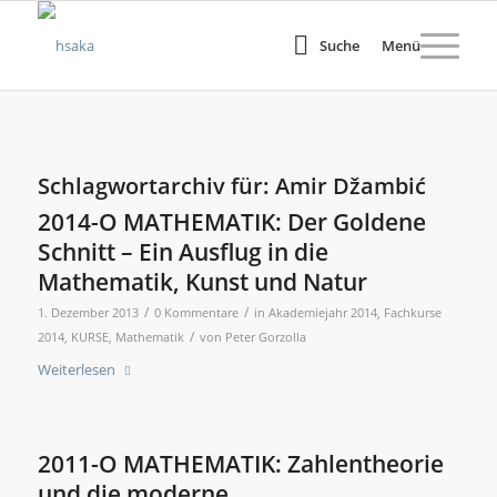
Suche
Menü
Schlagwortarchiv für:
Amir Džambić
2014-O MATHEMATIK: Der Goldene
Schnitt – Ein Ausflug in die
Mathematik, Kunst und Natur
/
/
1. Dezember 2013
0 Kommentare
in
Akademiejahr 2014
,
Fachkurse
/
2014
,
KURSE
,
Mathematik
von
Peter Gorzolla
Weiterlesen
2011-O MATHEMATIK: Zahlentheorie
und die moderne