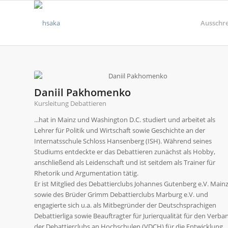
Ausschr
Daniil Pakhomenko
Kursleitung Debattieren
...hat in Mainz und Washington D.C. studiert und arbeitet als
Lehrer für Politik und Wirtschaft sowie Geschichte an der
Internatsschule Schloss Hansenberg (ISH). Während seines
Studiums entdeckte er das Debattieren zunächst als Hobby,
anschließend als Leidenschaft und ist seitdem als Trainer für
Rhetorik und Argumentation tätig.
Er ist Mitglied des Debattierclubs Johannes Gutenberg e.V. Main
sowie des Brüder Grimm Debattierclubs Marburg e.V. und
engagierte sich u.a. als Mitbegründer der Deutschsprachigen
Debattierliga sowie Beauftragter für Jurierqualität für den Verba
der Debattierclubs an Hochschulen (VDCH) für die Entwicklung