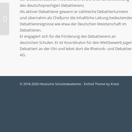
des deutschsprachigen Debattierens.
Wissenserwerb – aber
Als aktiver Debattierer gewann er zahlreiche Debattierturniere
mit Spaßfaktor
und übernahm als Chefjuror die inhaltliche Leitung bedeutende
(Hünfelder Zeitung
Debattierereignisse wie etwa der Deutschen Meisterschaft im
2015)
Debattieren.
Er engagiert sich für die Förderung des Debattierens an
deutschen Schulen. Er ist Koordinator für den Wettbewerb Juge
Debattiert an der ISH und leitet dort die Rhetorik- und Debattier
AG.
© 2018-2026 Hessische Schülerakademie -
Enfold Theme by Kriesi