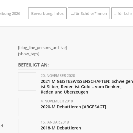
eibung 2026
Bewerbung: Infos
…für Schüler*innen
…für Lehr
[blog_line_persons_archive]
[show_tags]
BETEILIGT AN:
20. NOVEMBER 2020
2021-M GEISTESWISSENSCHAFTEN: Schweigen
ist Silber, Reden ist Gold – vom Denken,
Reden und Überzeugen
4. NOVEMBER 2019
2020-M Debattieren [ABGESAGT]
z
16. JANUAR 2018
nd
2018-M Debattieren