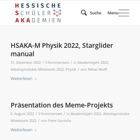
Suche
Menü
HSAKA-M Physik 2022, Starglider
manual
/
/
31. Dezember 2022
0 Kommentare
in
Akademiejahr 2022
,
/
Arbeitsprodukte Mittelstufe 2022
,
Physik
von
Niklas Wulff
Weiterlesen
Präsentation des Meme-Projekts
/
/
6. August 2022
0 Kommentare
in
Akademiejahr 2022
,
Arbeitsprodukte
/
Mittelstufe 2022
von
Peter Gorzolla
Weiterlesen