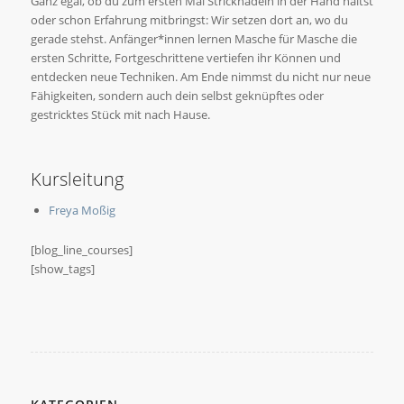
Ganz egal, ob du zum ersten Mal Stricknadeln in der Hand hältst
oder schon Erfahrung mitbringst: Wir setzen dort an, wo du
gerade stehst. Anfänger*innen lernen Masche für Masche die
ersten Schritte, Fortgeschrittene vertiefen ihr Können und
entdecken neue Techniken. Am Ende nimmst du nicht nur neue
Fähigkeiten, sondern auch dein selbst geknüpftes oder
gestricktes Stück mit nach Hause.
Kursleitung
Freya Moßig
[blog_line_courses]
[show_tags]