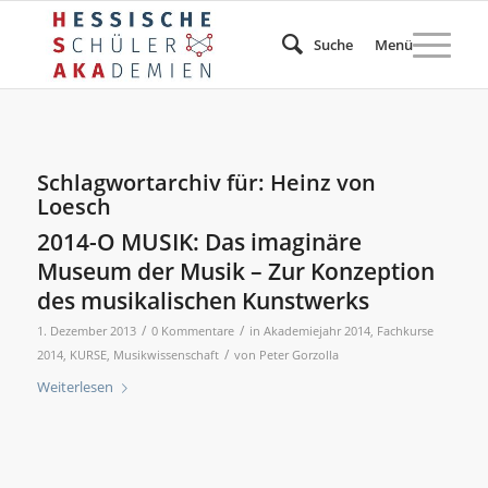
Suche
Menü
Schlagwortarchiv für:
Heinz von
Loesch
2014-O MUSIK: Das imaginäre
Museum der Musik – Zur Konzeption
des musikalischen Kunstwerks
/
/
1. Dezember 2013
0 Kommentare
in
Akademiejahr 2014
,
Fachkurse
/
2014
,
KURSE
,
Musikwissenschaft
von
Peter Gorzolla
Weiterlesen