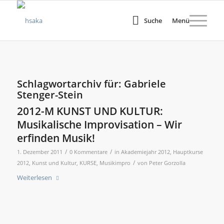
Suche
Menü
Schlagwortarchiv für:
Gabriele
Stenger-Stein
2012-M KUNST UND KULTUR:
Musikalische Improvisation – Wir
erfinden Musik!
/
/
1. Dezember 2011
0 Kommentare
in
Akademiejahr 2012
,
Hauptkurse
/
2012
,
Kunst und Kultur
,
KURSE
,
Musikimpro
von
Peter Gorzolla
Weiterlesen