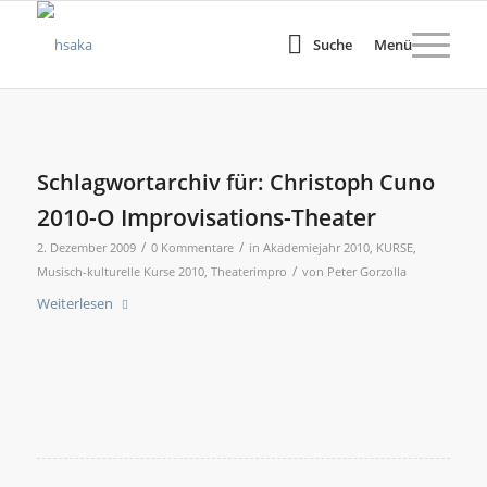
Suche
Menü
Schlagwortarchiv für:
Christoph Cuno
2010-O Improvisations-Theater
/
/
2. Dezember 2009
0 Kommentare
in
Akademiejahr 2010
,
KURSE
,
/
Musisch-kulturelle Kurse 2010
,
Theaterimpro
von
Peter Gorzolla
Weiterlesen