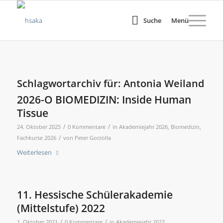
Suche
Menü
Schlagwortarchiv für:
Antonia Weiland
2026-O BIOMEDIZIN: Inside Human
Tissue
/
/
24. Oktober 2025
0 Kommentare
in
Akademiejahr 2026
,
Biomedizin
,
/
Fachkurse 2026
von
Peter Gorzolla
Weiterlesen
11. Hessische Schülerakademie
(Mittelstufe) 2022
/
/
1. Oktober 2021
0 Kommentare
in
Akademiejahr 2022
,