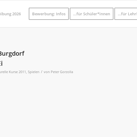
eibung 2026
Bewerbung: Infos
…für Schüler*innen
…für Lehr
Burgdorf
i
/
urelle Kurse 2011
,
Spielen
von
Peter Gorzolla