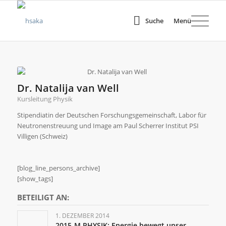
Suche
Menü
Dr. Natalija van Well
Kursleitung Physik
Stipendiatin der Deutschen Forschungsgemeinschaft, Labor für
Neutronenstreuung und Image am Paul Scherrer Institut PSI
Villigen (Schweiz)
[blog_line_persons_archive]
[show_tags]
BETEILIGT AN:
1. DEZEMBER 2014
2015-M PHYSIK: Energie bewegt unser