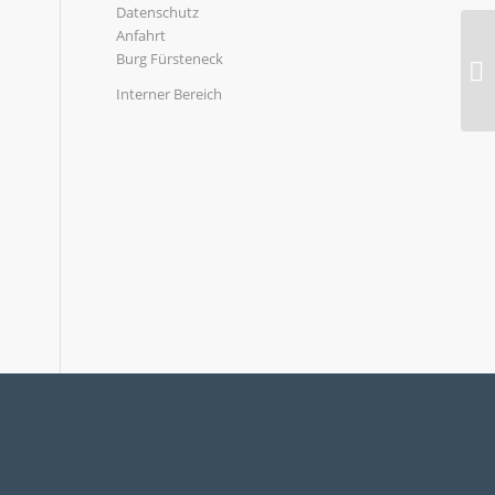
Datenschutz
Anfahrt
Burg Fürsteneck
20
Interner Bereich