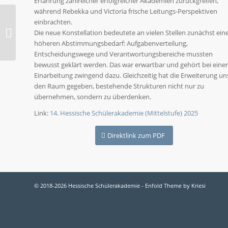
Erfahrung zahlreicher erfolgreicher Akademien zurückgreifen,
während Rebekka und Victoria frische Leitungs-Perspektiven
einbrachten.
Monique Bogedein
Die neue Konstellation bedeutete an vielen Stellen zunächst ein
höheren Abstimmungsbedarf: Aufgabenverteilung,
Entscheidungswege und Verantwortungsbereiche mussten
bewusst geklärt werden. Das war erwartbar und gehört bei einer
Einarbeitung zwingend dazu. Gleichzeitig hat die Erweiterung un
den Raum gegeben, bestehende Strukturen nicht nur zu
übernehmen, sondern zu überdenken.
Link:
14. Hessische Schülerakademie (Mittelstufe) 2025
Direktlink zum PDF
© 2018-2026 Hessische Schülerakademie -
Enfold Theme by Kriesi