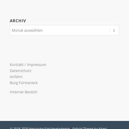
ARCHIV
Kontakt / Impressum
Datenschutz
Anfahrt
Burg Fürsteneck
Interner Bereich
© 2018-2026 Hessische Schülerakademie -
Enfold Theme by Kriesi