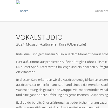
Ausschr
VOKALSTUDIO
2024 Musisch-kultureller Kurs (Oberstufe)
Individuell und gemeinsam Musik aus dem Moment heraus schaf
Lust auf Stimme ausprobieren? Auf eine Tätigkeit ohne Hilfsmitt
Du suchst Spaß, Kreativität, Challenge und ein bisschen Aufregu
Art erfahren?
In diesem Kurs erkunden wir die Ausdrucksmöglichkeiten unser
ausdrucksstarke Performance. Anhand eines existierenden Stück
Wahrnehmung als gestaltende Gruppe. Viel mehr erfinden wir ab
und eine ganz andere Erfahrung des gemeinsamen Gruppensing
Egal ob du bereits Chorerfahrung hast oder bisher nur am Lager
willkommen, dich mit auf diese kreative Reise zu begeben!