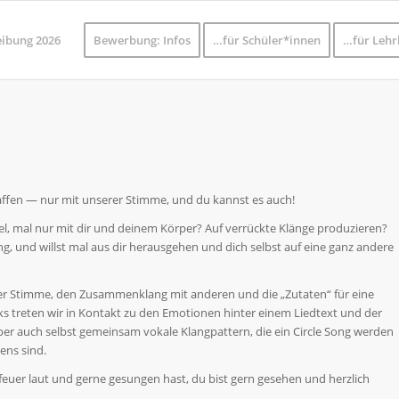
eibung 2026
Bewerbung: Infos
…für Schüler*innen
…für Lehr
fen — nur mit unserer Stimme, und du kannst es auch!
el, mal nur mit dir und deinem Körper? Auf verrückte Klänge produzieren?
ng, und willst mal aus dir herausgehen und dich selbst auf eine ganz andere
er Stimme, den Zusammenklang mit anderen und die „Zutaten“ für eine
s treten wir in Kontakt zu den Emotionen hinter einem Liedtext und der
er auch selbst gemeinsam vokale Klangpattern, die ein Circle Song werden
ens sind.
feuer laut und gerne gesungen hast, du bist gern gesehen und herzlich