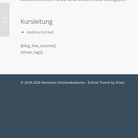
2024-O Rave und
Kursleitung
Sound Experience
Helena Kunkel
[blog_line_courses]
[show_tags]
© 2018-2026 Hessische Schülerakademie -
Enfold Theme by Kriesi