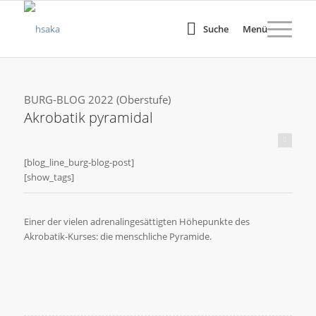
Suche
Menü
BURG-BLOG 2022 (Oberstufe)
Akrobatik pyramidal
(c) Justin Mohs
[blog_line_burg-blog-post]
[show_tags]
Einer der vielen adrenalingesättigten Höhepunkte des
Akrobatik-Kurses: die menschliche Pyramide.