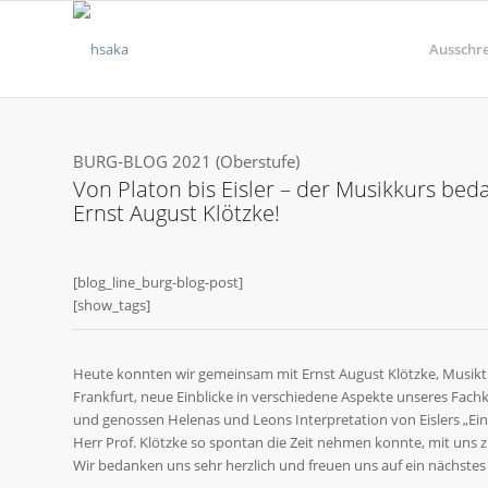
Ausschr
BURG-BLOG 2021 (Oberstufe)
Von Platon bis Eisler – der Musikkurs beda
Ernst August Klötzke!
[blog_line_burg-blog-post]
[show_tags]
Heute konnten wir gemeinsam mit Ernst August Klötzke, Musikth
Frankfurt, neue Einblicke in verschiedene Aspekte unseres Fach
und genossen Helenas und Leons Interpretation von Eislers „Einig
Herr Prof. Klötzke so spontan die Zeit nehmen konnte, mit uns z
Wir bedanken uns sehr herzlich und freuen uns auf ein nächstes