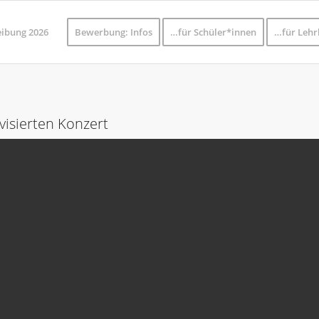
eibung 2026
Bewerbung: Infos
…für Schüler*innen
…für Lehr
isierten Konzert