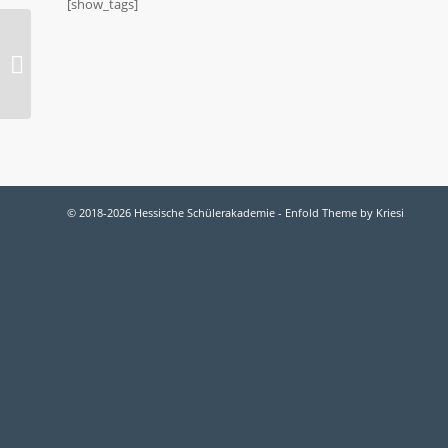
[show_tags]
2016-O PHYSIK:
Thermodynamik
© 2018-2026 Hessische Schülerakademie -
Enfold Theme by Kriesi