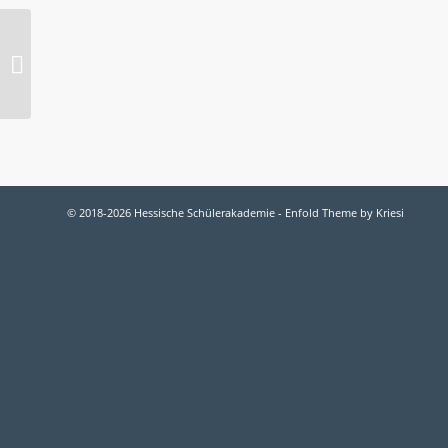
2015-O PHYSIK:
Funktionswerkstoffe
und ihre
festkörperphysikalischen
Grund...
© 2018-2026 Hessische Schülerakademie -
Enfold Theme by Kriesi