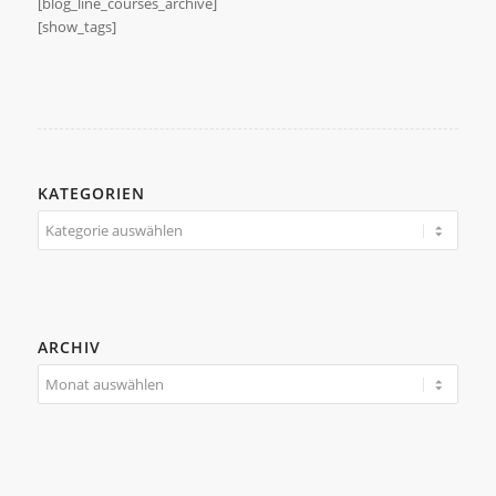
[blog_line_courses_archive]
[show_tags]
KATEGORIEN
Kategorien
ARCHIV